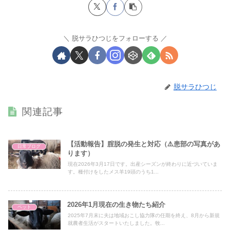
脱サラひつじをフォローする
脱サラひつじ
関連記事
【活動報告】腟脱の発生と対応（⚠️患部の写真があ
日常ブログ
ります）
現在2026年3月17日です。出産シーズンが終わりに近づいていま
す。種付けをしたメス羊19頭のうち1...
2026年1月現在の生き物たち紹介
ペット
2025年7月末に夫は地域おこし協力隊の任期を終え、8月から新規
就農者生活がスタートいたしました。牧...