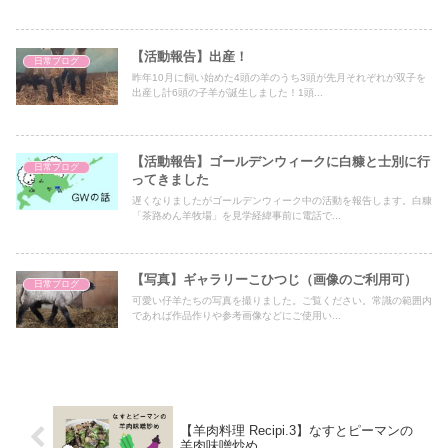
【活動報告】出産！
日常ブログ
昨年10月に飼い始めた4頭の羊のうち3頭が先月それぞれが双子を
出産し計6頭の子羊が誕生しました！1頭...
【活動報告】ゴールデンウィークに白糠と士別に行
日常ブログ
ってきました
遅くなりましたがゴールデンウィーク中の活動を報告します。白糠
「茶路めん羊牧場」を見学経緯事前に電話で...
【写真】ギャラリーこひつじ（画像のご利用可）
日常ブログ
可愛い仔羊たちの写真を撮りました。ご覧ください。常識の範囲内
であれば作品作りや参考画像などにご使用い...
【羊肉料理 Recipi.3】なすとピーマンの
羊肉味噌炒め