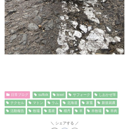
日常ブログ
suffolk
texel
サフォーク
しおかぜ羊
テクセル
マトン
ラム
北海道
家畜
新規就農
活動報告
牧場
畜産
積丹
羊
羊牧場
羊肉
シェアする