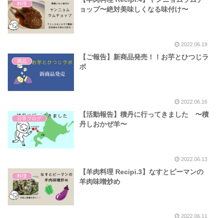
料理
ョップ〜絶対美味しくなる味付け〜
2022.06.19
【ご報告】新商品発売！！お芋とひつじラ
商品
ボ
2022.06.16
【活動報告】積丹に行ってきました 〜積
日常ブログ
丹しおかぜ羊〜
2022.06.13
【羊肉料理 Recipi.3】なすとピーマンの
料理
羊肉味噌炒め
2022.06.11