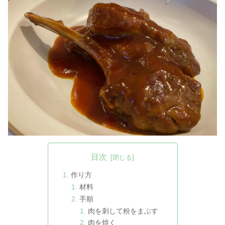
目次
作り方
材料
手順
肉を刺して粉をまぶす
肉を焼く