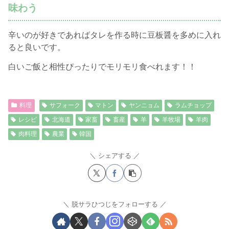
味わう
辛いのが好きであればタレを作る時に豆板醤を多めに入れ
ると良いです。
白いご飯と相性ぴったりでモリモリ食べれます！！
料理
サフォーク
マトン
ヤンニョム
ラムチョップ
レシピ
北海道
家畜
畜産
羊
羊牧場
羊肉
肉料理
農業
韓国
シェアする
脱サラひつじをフォローする