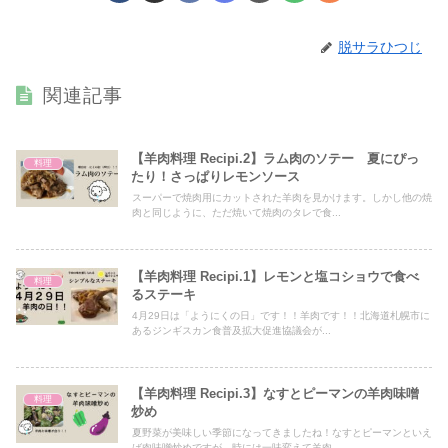
脱サラひつじ
関連記事
【羊肉料理 Recipi.2】ラム肉のソテー 夏にぴっ
料理
たり！さっぱりレモンソース
スーパーで焼肉用にカットされた羊肉を見かけます。しかし他の焼
肉と同じように、ただ焼いて焼肉のタレで食...
【羊肉料理 Recipi.1】レモンと塩コショウで食べ
料理
るステーキ
4月29日は「ようにくの日」です！！羊肉です！！北海道札幌市に
あるジンギスカン食普及拡大促進協議会が...
【羊肉料理 Recipi.3】なすとピーマンの羊肉味噌
料理
炒め
夏野菜が美味しい季節になってきましたね！なすとピーマンといえ
ば肉味噌炒めですが、時には一味変えて羊肉...